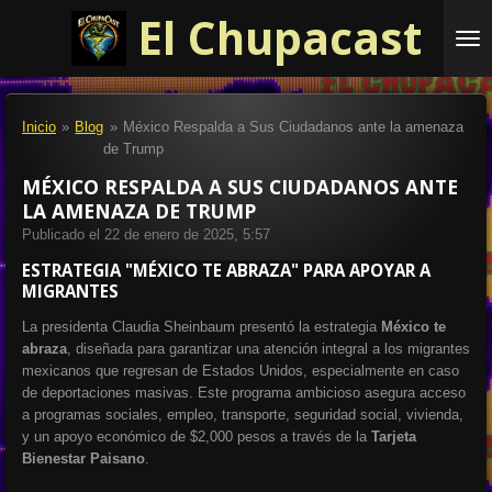
El Chupacast
Ir
al
contenido
principal
Inicio
»
Blog
»
México Respalda a Sus Ciudadanos ante la amenaza
de Trump
MÉXICO RESPALDA A SUS CIUDADANOS ANTE
LA AMENAZA DE TRUMP
Publicado el 22 de enero de 2025, 5:57
ESTRATEGIA "MÉXICO TE ABRAZA" PARA APOYAR A
MIGRANTES
La presidenta Claudia Sheinbaum presentó la estrategia
México te
abraza
, diseñada para garantizar una atención integral a los migrantes
mexicanos que regresan de Estados Unidos, especialmente en caso
de deportaciones masivas. Este programa ambicioso asegura acceso
a programas sociales, empleo, transporte, seguridad social, vivienda,
y un apoyo económico de $2,000 pesos a través de la
Tarjeta
Bienestar Paisano
.