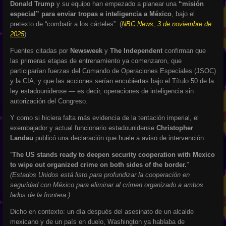
Donald Trump
y su equipo han empezado a planear una
“misión
especial” para enviar tropas e inteligencia a México
, bajo el
pretexto de “combatir a los cárteles”. (
NBC News, 3 de noviembre de
2025
)
Fuentes citadas por
Newsweek
y
The Independent
confirman que
las primeras etapas de entrenamiento ya comenzaron, que
participarían fuerzas del Comando de Operaciones Especiales (JSOC)
y la CIA, y que las acciones serían encubiertas bajo el Título 50 de la
ley estadounidense — es decir, operaciones de inteligencia sin
autorización del Congreso.
Y como si hiciera falta más evidencia de la tentación imperial, el
exembajador y actual funcionario estadounidense
Christopher
Landau
publicó una declaración que huele a aviso de intervención:
“
The US stands ready to deepen security cooperation with Mexico
to wipe out organized crime on both sides of the border.
”
(Estados Unidos está listo para profundizar la cooperación en
seguridad con México para eliminar al crimen organizado a ambos
lados de la frontera.)
Dicho en contexto: un día después del asesinato de un alcalde
mexicano y de un país en duelo, Washington ya hablaba de