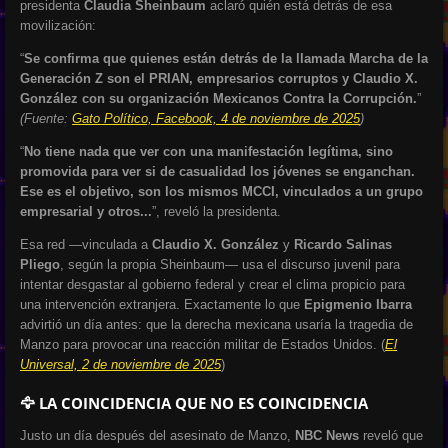
presidenta
Claudia Sheinbaum
aclaró quién está detrás de esa
movilización:
“
Se confirma que quienes están detrás de la llamada Marcha de la
Generación Z son el PRIAN, empresarios corruptos y Claudio X.
González con su organización Mexicanos Contra la Corrupción.
”
(Fuente:
Gato Político, Facebook, 4 de noviembre de 2025
)
“
No tiene nada que ver con una manifestación legítima, sino
promovida para ver si de casualidad los jóvenes se enganchan.
Ese es el objetivo, son los mismos MCCI, vinculados a un grupo
empresarial y otros...
”, reveló la presidenta.
Esa red —vinculada a
Claudio X. González
y
Ricardo Salinas
Pliego
, según la propia Sheinbaum— usa el discurso juvenil para
intentar desgastar al gobierno federal y crear el clima propicio para
una intervención extranjera. Exactamente lo que
Epigmenio Ibarra
advirtió un día antes: que la derecha mexicana usaría la tragedia de
Manzo para provocar una reacción militar de Estados Unidos. (
El
Universal, 2 de noviembre de 2025
)
🦅 LA COINCIDENCIA QUE NO ES COINCIDENCIA
Justo un día después del asesinato de Manzo,
NBC News
reveló que