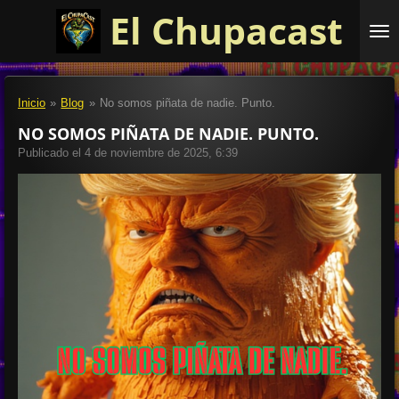
El Chupacast
Ir
al
contenido
principal
Inicio
»
Blog
»
No somos piñata de nadie. Punto.
NO SOMOS PIÑATA DE NADIE. PUNTO.
Publicado el 4 de noviembre de 2025, 6:39