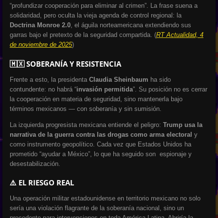
“profundizar cooperación para eliminar al crimen”. La frase suena a
solidaridad, pero oculta la vieja agenda de control regional: la
Doctrina Monroe 2.0
, el águila norteamericana extendiendo sus
garras bajo el pretexto de la seguridad compartida. (
RT Actualidad, 4
de noviembre de 2025
)
🇲🇽 SOBERANÍA Y RESISTENCIA
Frente a esto, la presidenta
Claudia Sheinbaum
ha sido
contundente: no habrá “
invasión permitida
”. Su posición no es cerrar
la cooperación en materia de seguridad, sino mantenerla bajo
términos mexicanos — con soberanía y sin sumisión.
La izquierda progresista mexicana entiende el peligro:
Trump usa la
narrativa de la guerra contra las drogas como arma electoral
y
como instrumento geopolítico. Cada vez que Estados Unidos ha
prometido “ayudar a México”, lo que ha seguido son espionaje y
desestabilización.
⚠️ EL RIESGO REAL
Una operación militar estadounidense en territorio mexicano no solo
sería una violación flagrante de la soberanía nacional, sino un
precedente para intervenciones en toda América Latina. Abriría la