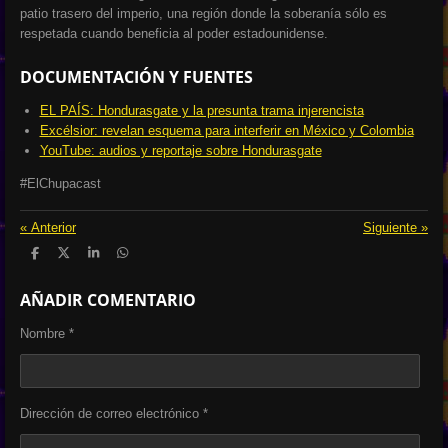
patio trasero del imperio, una región donde la soberanía sólo es
respetada cuando beneficia al poder estadounidense.
DOCUMENTACIÓN Y FUENTES
EL PAÍS: Hondurasgate y la presunta trama injerencista
Excélsior: revelan esquema para interferir en México y Colombia
YouTube: audios y reportaje sobre Hondurasgate
#ElChupacast
«
Anterior
Siguiente
»
C
C
C
C
o
o
o
o
m
m
m
m
AÑADIR COMENTARIO
p
p
p
p
a
a
a
a
r
r
r
r
Nombre *
t
t
t
t
i
i
i
i
r
r
r
r
Dirección de correo electrónico *