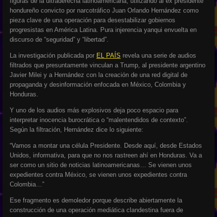
figuras de la ultraderecha latinoamericana, utilizando al ex presidente
hondureño convicto por narcotráfico Juan Orlando Hernández como
pieza clave de una operación para desestabilizar gobiernos
progresistas en América Latina. Pura injerencia yanqui envuelta en
discurso de “seguridad” y “libertad”.
La investigación publicada por
EL PAÍS
revela una serie de audios
filtrados que presuntamente vinculan a Trump, al presidente argentino
Javier Milei y a Hernández con la creación de una red digital de
propaganda y desinformación enfocada en México, Colombia y
Honduras.
Y uno de los audios más explosivos deja poco espacio para
interpretar inocencia burocrática o “malentendidos de contexto”.
Según la filtración, Hernández dice lo siguiente:
“Vamos a montar una célula Presidente. Desde aquí, desde Estados
Unidos, informativa, para que no nos rastreen ahí en Honduras. Va a
ser como un sitio de noticias latinoamericanas… Se vienen unos
expedientes contra México, se vienen unos expedientes contra
Colombia…”
Ese fragmento es demoledor porque describe abiertamente la
construcción de una operación mediática clandestina fuera de