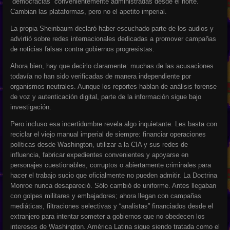
“democracias” convenientemente administradas desde el norte.
Cambian las plataformas, pero no el apetito imperial.
La propia Sheinbaum declaró haber escuchado parte de los audios y
advirtió sobre redes internacionales dedicadas a promover campañas
de noticias falsas contra gobiernos progresistas.
Ahora bien, hay que decirlo claramente: muchas de las acusaciones
todavía no han sido verificadas de manera independiente por
organismos neutrales. Aunque los reportes hablan de análisis forense
de voz y autenticación digital, parte de la información sigue bajo
investigación.
Pero incluso esa incertidumbre revela algo inquietante. Les basta con
reciclar el viejo manual imperial de siempre: financiar operaciones
políticas desde Washington, utilizar a la CIA y sus redes de
influencia, fabricar expedientes convenientes y apoyarse en
personajes cuestionables, corruptos o abiertamente criminales para
hacer el trabajo sucio que oficialmente no pueden admitir. La Doctrina
Monroe nunca desapareció. Sólo cambió de uniforme. Antes llegaban
con golpes militares y embajadores; ahora llegan con campañas
mediáticas, filtraciones selectivas y “analistas” financiados desde el
extranjero para intentar someter a gobiernos que no obedecen los
intereses de Washington. América Latina sigue siendo tratada como el