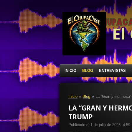
Ir
al
contenido
principal
El
INICIO
BLOG
ENTREVISTAS
Inicio
»
Blog
»
La “Gran y Hermosa” 
LA “GRAN Y HERM
TRUMP
Publicado el 1 de julio de 2025, 4:59