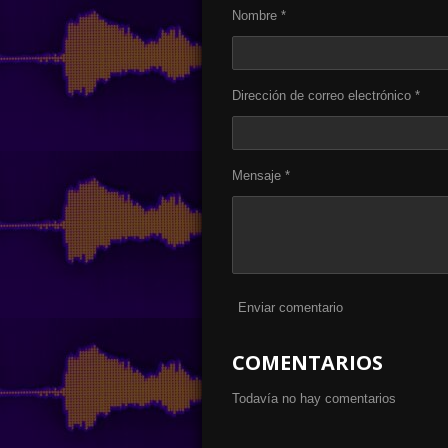
t
t
t
Nombre *
i
i
i
r
r
r
Dirección de correo electrónico *
Mensaje *
Enviar comentario
COMENTARIOS
Todavía no hay comentarios