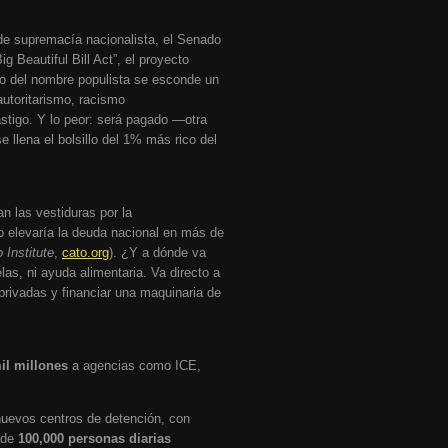
 de supremacía nacionalista, el Senado
ig Beautiful Bill Act”, el proyecto
jo del nombre populista se esconde un
autoritarismo, racismo
astigo. Y lo peor: será pagado —otra
 llena el bolsillo del 1% más rico del
n las vestiduras por la
to elevaría la deuda nacional en más de
 Institute
,
cato.org
). ¿Y a dónde va
las, ni ayuda alimentaria. Va directo a
s privadas y financiar una maquinaria de
il millones
a agencias como ICE,
nuevos centros de detención, con
 de
100,000 personas diarias