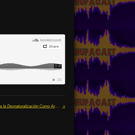
Guerra Psicológica—Trump Usa la Desnaturalización Como Arma Contra Inmigrantes (¡Y Hasta Contra Elon Musk!)
»