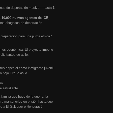
ones de deportación masiva —hasta
1
a
10,000 nuevos agentes de ICE
,
ás abogados de deportación
a preparación para una purga étnica?
én es económica. El proyecto impone
licitantes de asilo:
us especial como inmigrante juvenil.
o bajo TPS o asilo.
io.
e estudiante.
familia que huye de la guerra, la
 a mantenerlos en prisión hasta que
es a El Salvador o Honduras?