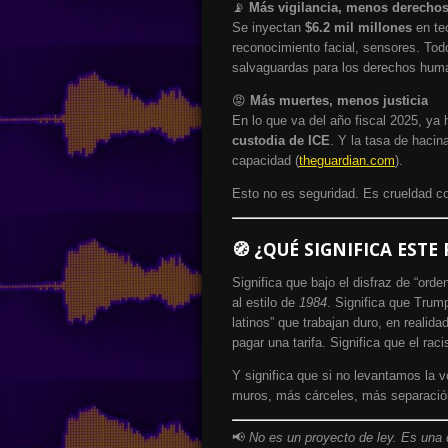
📡
Más vigilancia, menos derecho
Se inyectan
$6.2 mil millones
en tec
reconocimiento facial, sensores. Todo
salvaguardas para los derechos hum
😡
Más muertes, menos justicia
En lo que va del año fiscal 2025, ya
custodia de ICE
. Y la tasa de haci
capacidad (
theguardian.com
).
Esto no es seguridad. Es crueldad co
🧭 ¿QUÉ SIGNIFICA EST
Significa que bajo el disfraz de “ord
al estilo de
1984
. Significa que Trum
latinos” que trabajan duro, en realida
pagar una tarifa. Significa que el ra
Y significa que si no levantamos la v
muros, más cárceles, más separació
📢
No es un proyecto de ley. Es una 