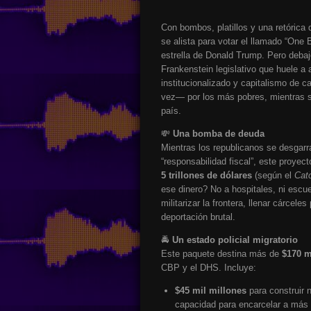
Con bombos, platillos y una retórica
se alista para votar el llamado “One B
estrella de Donald Trump. Pero deba
Frankenstein legislativo que huele a 
institucionalizado y capitalismo de c
vez— por los más pobres, mientras se
país.
💸
Una bomba de deuda
Mientras los republicanos se desgarra
“responsabilidad fiscal”, este proyec
5 trillones de dólares
(según el
Cato
ese dinero? No a hospitales, ni escue
militarizar la frontera, llenar cárcele
deportación brutal.
🚔
Un estado policial migratorio
Este paquete destina más de
$170 m
CBP y el DHS. Incluye:
$45 mil millones
para construir 
capacidad para encarcelar a más