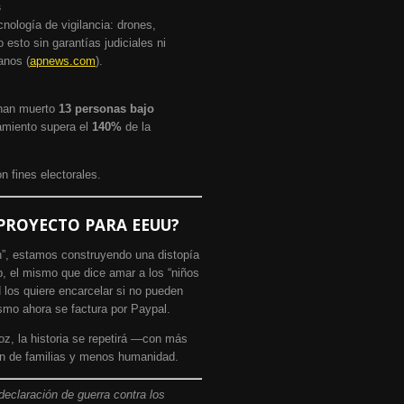
s
nología de vigilancia: drones,
 esto sin garantías judiciales ni
anos (
apnews.com
).
 han muerto
13 personas bajo
namiento supera el
140%
de la
n fines electorales.
E PROYECTO PARA EEUU?
en”, estamos construyendo una distopía
p, el mismo que dice amar a los “niños
d los quiere encarcelar si no pueden
cismo ahora se factura por Paypal.
oz, la historia se repetirá —con más
n de familias y menos humanidad.
declaración de guerra contra los