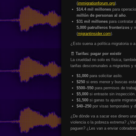
(
immigrationforum.org
).
$14.4 mil millones
para operaci
millón de personas al año
.
$31 mil millones
para contratar 
5,000 patrulleros fronterizos
y m
(
migrantinsider.com
).
¿Esto suena a política migratoria o 
🧾
Tarifas: pagar por existir
La crueldad no solo es física, tambi
tarifas descomunales a migrantes y so
$1,000
para solicitar asilo.
$250
si eres menor y buscas estat
$500–550
para permisos de trabaj
$5,000
si entraste sin inspección.
$1,500
si ganas tu ajuste migrator
$40–250
por visas temporales y d
¿De dónde va a sacar ese dinero una 
violencia o la pobreza extrema? ¿Van
paguen? ¿Les van a enviar cobrador