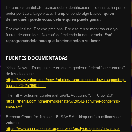
Este no es un debate técnico sobre identificación. Es una lucha por el
poder político a largo plazo. Trump entiende algo básico:
quien
define quién puede votar, define quién puede ganar
.
Por eso insiste. Por eso presiona. Por eso repite mentiras que ya
fueron desmentidas. No está defendiendo la democracia. Está
reprogramándola para que funcione solo a su favor
.
FUENTES DOCUMENTADAS
Yahoo News – Trump insiste en que el gobierno federal “tome control”
de las elecciones
https://www.yahoo.com/news/articles/trump-doubles-down-suggesting-
federal-234252960.html
The Hill – Schumer condena el SAVE Act como “Jim Crow 2.0”
https://thehill.com/homenews/senate/5720541-schumer-condemns-
save-act/
Brennan Center for Justice – El SAVE Act bloquearía a millones de
votantes
https://www.brennancenter.org/our-work/analysis-opinion/new-save-