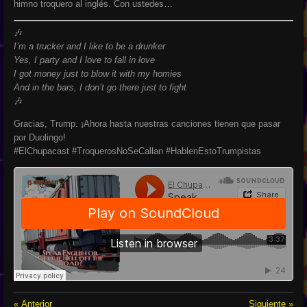
himno troquero al inglés. Con ustedes…
🎶
I’m a trucker and I like to be a drunker
Yes, I party and I love to fall in love
I got money just to blow it with my homies
And in the bars, I don’t go there just to fight
🎶
Gracias, Trump. ¡Ahora hasta nuestras canciones tienen que pasar
por Duolingo!
#ElChupacast #TroquerosNoSeCallan #HablenEstoTrumpistas
«
Anterior
Siguiente
»