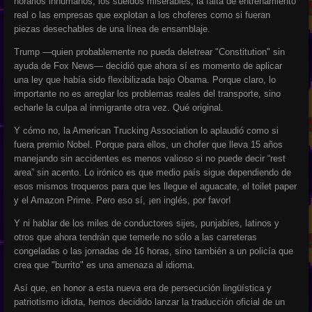
horarios inhumanos, los sueldos miserables, la falta de entrenamiento
real o las empresas que explotan a los choferes como si fueran
piezas desechables de una línea de ensamblaje.
Trump —quien probablemente no pueda deletrear "Constitution" sin
ayuda de Fox News— decidió que ahora sí es momento de aplicar
una ley que había sido flexibilizada bajo Obama. Porque claro, lo
importante no es arreglar los problemas reales del transporte, sino
echarle la culpa al inmigrante otra vez. Qué original.
Y cómo no, la American Trucking Association lo aplaudió como si
fuera premio Nobel. Porque para ellos, un chofer que lleva 15 años
manejando sin accidentes es menos valioso si no puede decir “rest
area” sin acento. Lo irónico es que medio país sigue dependiendo de
esos mismos troqueros para que les llegue el aguacate, el toilet paper
y el Amazon Prime. Pero eso sí, ¡en inglés, por favor!
Y ni hablar de los miles de conductores sijes, punjabíes, latinos y
otros que ahora tendrán que temerle no sólo a las carreteras
congeladas o las jornadas de 16 horas, sino también a un policía que
crea que "burrito" es una amenaza al idioma.
Así que, en honor a esta nueva era de persecución lingüística y
patriotismo idiota, hemos decidido lanzar la traducción oficial de un