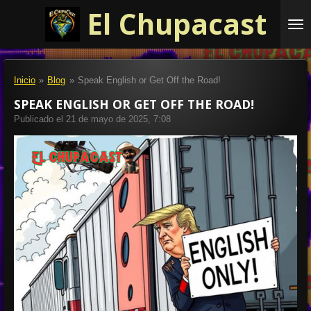
El Chupacast
Ir
al
contenido
principal
Inicio
»
Blog
»
Speak English or Get Off the Road!
SPEAK ENGLISH OR GET OFF THE ROAD!
Publicado el 21 de mayo de 2025, 7:08