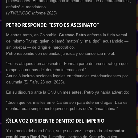
procesadores. Estamos logrando impedir el paso de narcotraficantes”,
enfatizó el mandatario.
(
VTV/UNODC Informe 2025
)
PETRO RESPONDE: “ESTO ES ASESINATO”
Mientras tanto, en Colombia,
Gustavo Petro
enfrenta la furia verbal
del mismo Trump, quien lo llamó “matón” y “mal tipo”, acusándolo —
sin pruebas— de dirigir el narcotráfico.
Petro respondió con serenidad jurídica y contundencia moral:
“Estos ataques son asesinatos. Forman parte de una estrategia que
rompe las normas del derecho internacional.”
Anunció incluso acciones legales en tribunales estadounidenses por
calumnia (
El País
, 23 oct. 2025).
En su discurso ante la ONU un mes antes, Petro ya había advertido:
“Dicen que los misiles en el Caribe son para detener drogas. Eso es
mentira; eran simplemente jóvenes pobres de América Latina.”
💥 LA VOZ DISIDENTE DENTRO DEL IMPERIO
Y en medio del coro bélico, surge una voz inesperada:
el senador
republicano Rand Paul
, médico libertario de Kentucky, quien