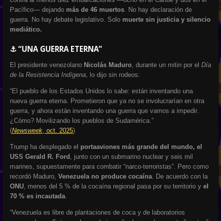
Pacífico— dejando
más de 46 muertos
. No hay declaración de
guerra. No hay debate legislativo. Solo
muerte sin justicia y silencio
mediático.
⚓ “UNA GUERRA ETERNA”
El presidente venezolano
Nicolás Maduro
, durante un mitin por el
Día
de la Resistencia Indígena
, lo dijo sin rodeos:
“El pueblo de los Estados Unidos lo sabe: están inventando una
nueva guerra eterna. Prometieron que ya no se involucrarían en otra
guerra, y ahora están inventando una guerra que vamos a impedir.
¿Cómo? Movilizando los pueblos de Sudamérica.”
(
Newsweek
, oct. 2025
)
Trump ha desplegado el
portaaviones más grande del mundo, el
USS Gerald R. Ford
, junto con un submarino nuclear y seis mil
marines, supuestamente para combatir “narco-terroristas”. Pero como
recordó Maduro,
Venezuela no produce cocaína
. De acuerdo con la
ONU
, menos del 5 % de la cocaína regional pasa por su territorio y
el
70 % es incautada
.
“Venezuela es libre de plantaciones de coca y de laboratorios