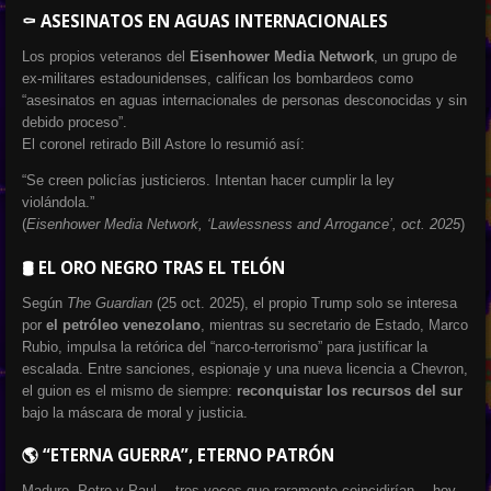
⚰️ ASESINATOS EN AGUAS INTERNACIONALES
Los propios veteranos del
Eisenhower Media Network
, un grupo de
ex-militares estadounidenses, califican los bombardeos como
“asesinatos en aguas internacionales de personas desconocidas y sin
debido proceso”.
El coronel retirado Bill Astore lo resumió así:
“Se creen policías justicieros. Intentan hacer cumplir la ley
violándola.”
(
Eisenhower Media Network, ‘Lawlessness and Arrogance’, oct. 2025
)
🛢️ EL ORO NEGRO TRAS EL TELÓN
Según
The Guardian
(25 oct. 2025), el propio Trump solo se interesa
por
el petróleo venezolano
, mientras su secretario de Estado, Marco
Rubio, impulsa la retórica del “narco-terrorismo” para justificar la
escalada. Entre sanciones, espionaje y una nueva licencia a Chevron,
el guion es el mismo de siempre:
reconquistar los recursos del sur
bajo la máscara de moral y justicia.
🌎 “ETERNA GUERRA”, ETERNO PATRÓN
Maduro, Petro y Paul —tres voces que raramente coincidirían— hoy