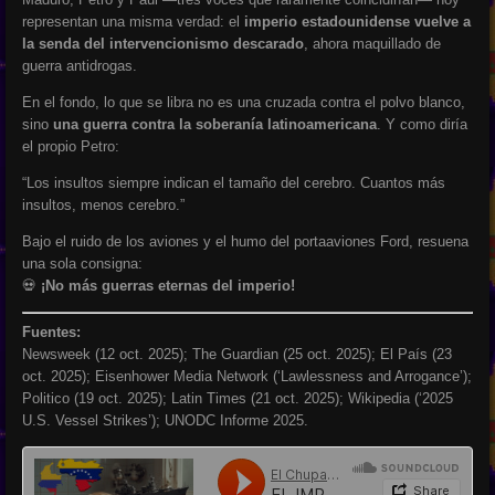
representan una misma verdad: el
imperio estadounidense vuelve a
la senda del intervencionismo descarado
, ahora maquillado de
guerra antidrogas.
En el fondo, lo que se libra no es una cruzada contra el polvo blanco,
sino
una guerra contra la soberanía latinoamericana
. Y como diría
el propio Petro:
“Los insultos siempre indican el tamaño del cerebro. Cuantos más
insultos, menos cerebro.”
Bajo el ruido de los aviones y el humo del portaaviones Ford, resuena
una sola consigna:
💀
¡No más guerras eternas del imperio!
Fuentes:
Newsweek (12 oct. 2025); The Guardian (25 oct. 2025); El País (23
oct. 2025); Eisenhower Media Network (‘Lawlessness and Arrogance’);
Politico (19 oct. 2025); Latin Times (21 oct. 2025); Wikipedia (‘2025
U.S. Vessel Strikes’); UNODC Informe 2025.