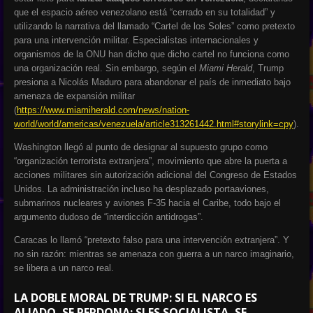
que el espacio aéreo venezolano está “cerrado en su totalidad” y
utilizando la narrativa del llamado “Cartel de los Soles” como pretexto
para una intervención militar. Especialistas internacionales y
organismos de la ONU han dicho que dicho cartel no funciona como
una organización real. Sin embargo, según el
Miami Herald
, Trump
presiona a Nicolás Maduro para abandonar el país de inmediato bajo
amenaza de expansión militar
(
https://www.miamiherald.com/news/nation-
world/world/americas/venezuela/article313261442.html#storylink=cpy
).
Washington llegó al punto de designar al supuesto grupo como
“organización terrorista extranjera”, movimiento que abre la puerta a
acciones militares sin autorización adicional del Congreso de Estados
Unidos. La administración incluso ha desplazado portaaviones,
submarinos nucleares y aviones F-35 hacia el Caribe, todo bajo el
argumento dudoso de “interdicción antidrogas”.
Caracas lo llamó “pretexto falso para una intervención extranjera”. Y
no sin razón: mientras se amenaza con guerra a un narco imaginario,
se libera a un narco real.
LA DOBLE MORAL DE TRUMP: SI EL NARCO ES
ALIADO, SE PERDONA; SI ES SOCIALISTA, SE