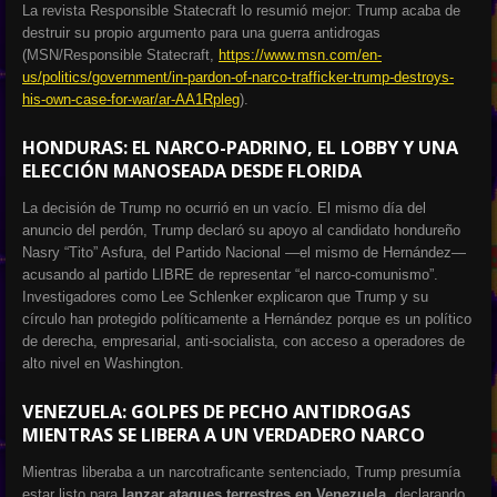
La revista Responsible Statecraft lo resumió mejor: Trump acaba de
destruir su propio argumento para una guerra antidrogas
(MSN/Responsible Statecraft,
https://www.msn.com/en-
us/politics/government/in-pardon-of-narco-trafficker-trump-destroys-
his-own-case-for-war/ar-AA1Rpleg
).
HONDURAS: EL NARCO-PADRINO, EL LOBBY Y UNA
ELECCIÓN MANOSEADA DESDE FLORIDA
La decisión de Trump no ocurrió en un vacío. El mismo día del
anuncio del perdón, Trump declaró su apoyo al candidato hondureño
Nasry “Tito” Asfura, del Partido Nacional —el mismo de Hernández—
acusando al partido LIBRE de representar “el narco-comunismo”.
Investigadores como Lee Schlenker explicaron que Trump y su
círculo han protegido políticamente a Hernández porque es un político
de derecha, empresarial, anti-socialista, con acceso a operadores de
alto nivel en Washington.
VENEZUELA: GOLPES DE PECHO ANTIDROGAS
MIENTRAS SE LIBERA A UN VERDADERO NARCO
Mientras liberaba a un narcotraficante sentenciado, Trump presumía
estar listo para
lanzar ataques terrestres en Venezuela
, declarando