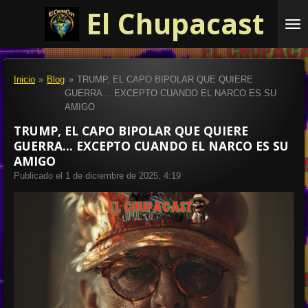
El Chupacast
Ir
al
contenido
principal
Inicio
»
Blog
»
TRUMP, EL CAPO BIPOLAR QUE QUIERE
GUERRA… EXCEPTO CUANDO EL NARCO ES SU
AMIGO
TRUMP, EL CAPO BIPOLAR QUE QUIERE
GUERRA… EXCEPTO CUANDO EL NARCO ES SU
AMIGO
Publicado el 1 de diciembre de 2025, 4:19