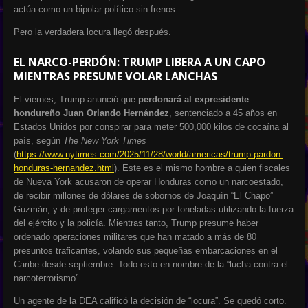
actúa como un bipolar político sin frenos.
Pero la verdadera locura llegó después.
EL NARCO-PERDÓN: TRUMP LIBERA A UN CAPO
MIENTRAS PRESUME VOLAR LANCHAS
El viernes, Trump anunció que
perdonará al expresidente
hondureño Juan Orlando Hernández
, sentenciado a 45 años en
Estados Unidos por conspirar para meter 500,000 kilos de cocaína al
país, según
The New York Times
(
https://www.nytimes.com/2025/11/28/world/americas/trump-pardon-
honduras-hernandez.html
). Este es el mismo hombre a quien fiscales
de Nueva York acusaron de operar Honduras como un narcoestado,
de recibir millones de dólares de sobornos de Joaquín “El Chapo”
Guzmán, y de proteger cargamentos por toneladas utilizando la fuerza
del ejército y la policía. Mientras tanto, Trump presume haber
ordenado operaciones militares que han matado a más de 80
presuntos traficantes, volando sus pequeñas embarcaciones en el
Caribe desde septiembre. Todo esto en nombre de la “lucha contra el
narcoterrorismo”.
Un agente de la DEA calificó la decisión de “locura”. Se quedó corto.