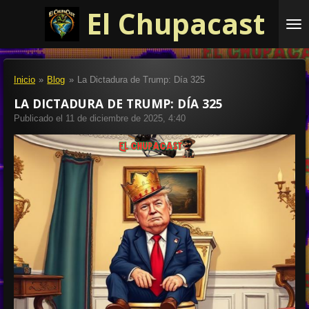
El Chupacast
Ir
al
contenido
principal
Inicio
»
Blog
»
La Dictadura de Trump: Día 325
LA DICTADURA DE TRUMP: DÍA 325
Publicado el 11 de diciembre de 2025, 4:40