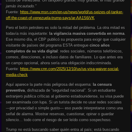
costa de Venezuela. Un tanquero grande, muy grande, el más grande
jamás incautado.”
Fuente:
https://www.msn.com/en-us/news/world/us-seizes-oil-tanker-
off-the-coast-of-venezuela-trump-says/ar-AA1S6iVK
Pero el botín petrolero es solo la mitad del problema. La otra mitad es
todavía más inquietante:
la vigilancia masiva convertida en norma
.
Ese mismo día, el CBP publicó su propuesta para exigir que cualquier
visitante de países del programa ESTA entregue
cinco años
completos de su vida digital
: redes sociales, números telefónicos,
correos, direcciones, e incluso datos de familiares. Lo que antes era
un campo opcional, ahora sería una obligación indiscriminada.
Fuente:
https://www.cnn.com/2025/12/10/us/us-visa-waiver-social-
media-check
Aquí aparece la parte más peligrosa del esquema:
la censura
preventiva
, disfrazada de “seguridad nacional”. Si un estudiante
extranjero publica críticas al gobierno estadounidense, su visa puede
ser examinada con lupa. Si un turista decide no usar redes sociales
—por privacidad o simple gusto— eso puede interpretarse como una
señal de alarma. Mostrar reservas, cuestionar, opinar o guardar
silencio… todo corre el riesgo de ser leído como sospechoso.
Trump no está buscando saber quién entra al país; está buscando